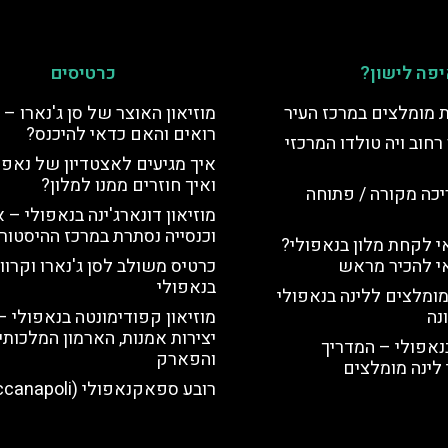
פה לישון?
כרטיסים
ת מומלצים במרכז העיר
מוזיאון האוצר של סן ג'נארו – 
רואים והאם כדאי להיכנס?
רחוב ויה טולדו המרכזי
איך מגיעים לאצטדיון של נאפו
ואיך חוזרים ממנו למלון?
יכה מקורה / פתוחה
מוזיאון דונארג'ינה בנאפולי – 
וכנסייה נסתרת במרכז ההיסטורי
 לקחת מלון בנאפולי?
י להכיר מראש
כרטיס משולב לסן ג'נארו וקרווא
בנאפולי
מומלצים ללינה בנאפולי
נה
מוזיאון קפודימונטה בנאפולי –
יצירות אמנות, הארמון המלכותי
נאפולי – המדריך
והפארק
לינה מומלצים
רובע ספאקנאפולי (Spaccanapoli)