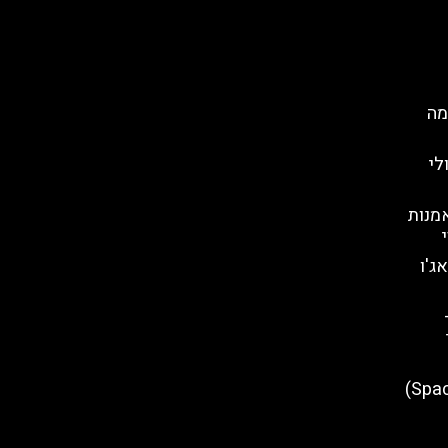
מה
לי
אמנות
ג'ו