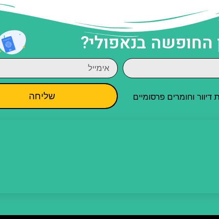
 החופשה בנאפולי?
שליחה
יוור וחומרים פרסומיים