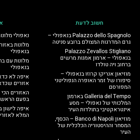
חשוב לדעת
אי
Palazzo dello Spagnolo בנאפולי –
נאפולי מלונו
גרם המדרגות המצולם ברובע סניטה
מלונות באזור 
Palazzo Zevallos Stigliano
בנאפולי
בנאפולי – ארמון אמנות מרשים
מלונות עם בר
ברחוב ויה טולדו
בנאפולי
מוזיאון אנריקו קרוזו בנאפולי –
איפה לא כדאי
סיפורו של זמר האופרה הנפוליטני
אזורים שכדא
המפורסם
האזורים הכי 
Galleria del Tempo בארמון
בפעם הראשו
המלכותי של נאפולי – מסע
איפה לישון ב
אינטראקטיבי בתולדות העיר
המלא לאזורי 
מוזיאון Banco di Napoli – הכסף,
המסחר וההיסטוריה הכלכלית של
העיר