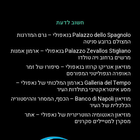
חשוב לדעת
Palazzo dello Spagnolo בנאפולי – גרם המדרגות
המצולם ברובע סניטה
Palazzo Zevallos Stigliano בנאפולי – ארמון אמנות
מרשים ברחוב ויה טולדו
מוזיאון אנריקו קרוזו בנאפולי – סיפורו של זמר
האופרה הנפוליטני המפורסם
Galleria del Tempo בארמון המלכותי של נאפולי –
מסע אינטראקטיבי בתולדות העיר
מוזיאון Banco di Napoli – הכסף, המסחר וההיסטוריה
הכלכלית של העיר
מוזיאון האנטומיה הווטרינרית של נאפולי – אתר
מסקרן למטיילים סקרנים