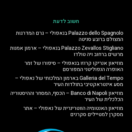
חשוב לדעת
Palazzo dello Spagnolo בנאפולי – גרם המדרגות
המצולם ברובע סניטה
Palazzo Zevallos Stigliano בנאפולי – ארמון אמנות
מרשים ברחוב ויה טולדו
מוזיאון אנריקו קרוזו בנאפולי – סיפורו של זמר
האופרה הנפוליטני המפורסם
Galleria del Tempo בארמון המלכותי של נאפולי –
מסע אינטראקטיבי בתולדות העיר
מוזיאון Banco di Napoli – הכסף, המסחר וההיסטוריה
הכלכלית של העיר
מוזיאון האנטומיה הווטרינרית של נאפולי – אתר
מסקרן למטיילים סקרנים