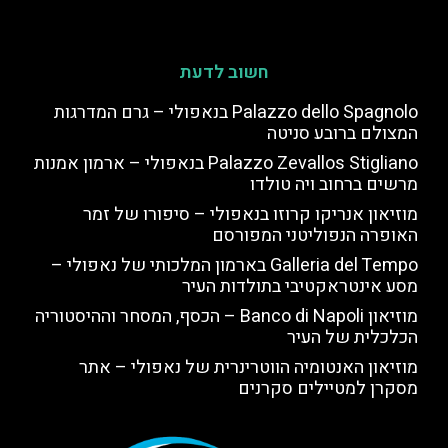
חשוב לדעת
Palazzo dello Spagnolo בנאפולי – גרם המדרגות
המצולם ברובע סניטה
Palazzo Zevallos Stigliano בנאפולי – ארמון אמנות
מרשים ברחוב ויה טולדו
מוזיאון אנריקו קרוזו בנאפולי – סיפורו של זמר
האופרה הנפוליטני המפורסם
Galleria del Tempo בארמון המלכותי של נאפולי –
מסע אינטראקטיבי בתולדות העיר
מוזיאון Banco di Napoli – הכסף, המסחר וההיסטוריה
הכלכלית של העיר
מוזיאון האנטומיה הווטרינרית של נאפולי – אתר
מסקרן למטיילים סקרנים