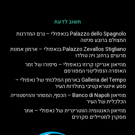
חשוב לדעת
Palazzo dello Spagnolo בנאפולי – גרם המדרגות
המצולם ברובע סניטה
Palazzo Zevallos Stigliano בנאפולי – ארמון אמנות
מרשים ברחוב ויה טולדו
מוזיאון אנריקו קרוזו בנאפולי – סיפורו של זמר
האופרה הנפוליטני המפורסם
Galleria del Tempo בארמון המלכותי של נאפולי –
מסע אינטראקטיבי בתולדות העיר
מוזיאון Banco di Napoli – הכסף, המסחר וההיסטוריה
הכלכלית של העיר
מוזיאון האנטומיה הווטרינרית של נאפולי – אתר
מסקרן למטיילים סקרנים