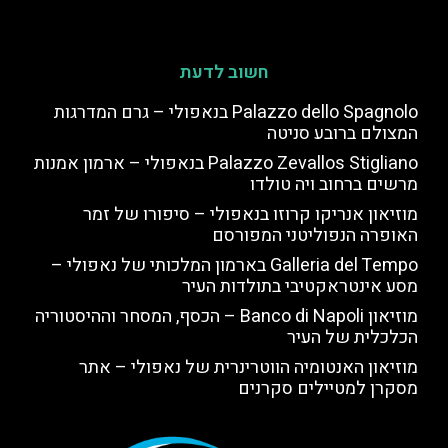
חשוב לדעת
Palazzo dello Spagnolo בנאפולי – גרם המדרגות
המצולם ברובע סניטה
Palazzo Zevallos Stigliano בנאפולי – ארמון אמנות
מרשים ברחוב ויה טולדו
מוזיאון אנריקו קרוזו בנאפולי – סיפורו של זמר
האופרה הנפוליטני המפורסם
Galleria del Tempo בארמון המלכותי של נאפולי –
מסע אינטראקטיבי בתולדות העיר
מוזיאון Banco di Napoli – הכסף, המסחר וההיסטוריה
הכלכלית של העיר
מוזיאון האנטומיה הווטרינרית של נאפולי – אתר
מסקרן למטיילים סקרנים