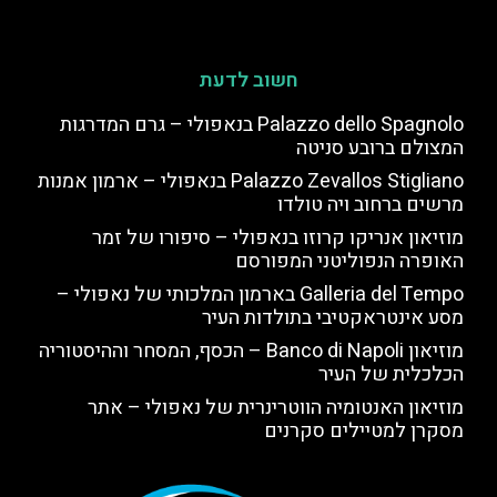
חשוב לדעת
Palazzo dello Spagnolo בנאפולי – גרם המדרגות
המצולם ברובע סניטה
Palazzo Zevallos Stigliano בנאפולי – ארמון אמנות
מרשים ברחוב ויה טולדו
מוזיאון אנריקו קרוזו בנאפולי – סיפורו של זמר
האופרה הנפוליטני המפורסם
Galleria del Tempo בארמון המלכותי של נאפולי –
מסע אינטראקטיבי בתולדות העיר
מוזיאון Banco di Napoli – הכסף, המסחר וההיסטוריה
הכלכלית של העיר
מוזיאון האנטומיה הווטרינרית של נאפולי – אתר
מסקרן למטיילים סקרנים