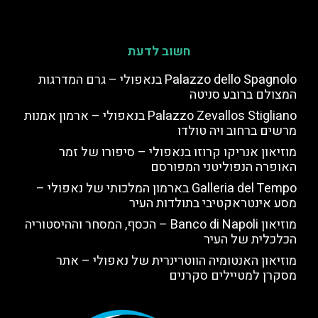
חשוב לדעת
Palazzo dello Spagnolo בנאפולי – גרם המדרגות
המצולם ברובע סניטה
Palazzo Zevallos Stigliano בנאפולי – ארמון אמנות
מרשים ברחוב ויה טולדו
מוזיאון אנריקו קרוזו בנאפולי – סיפורו של זמר
האופרה הנפוליטני המפורסם
Galleria del Tempo בארמון המלכותי של נאפולי –
מסע אינטראקטיבי בתולדות העיר
מוזיאון Banco di Napoli – הכסף, המסחר וההיסטוריה
הכלכלית של העיר
מוזיאון האנטומיה הווטרינרית של נאפולי – אתר
מסקרן למטיילים סקרנים