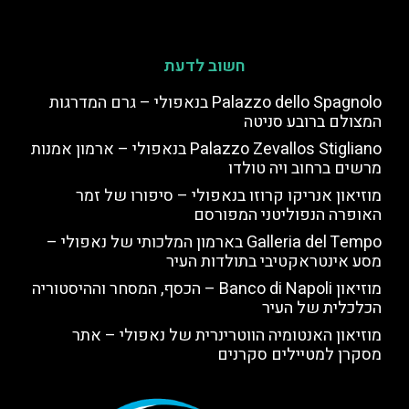
חשוב לדעת
Palazzo dello Spagnolo בנאפולי – גרם המדרגות
המצולם ברובע סניטה
Palazzo Zevallos Stigliano בנאפולי – ארמון אמנות
מרשים ברחוב ויה טולדו
מוזיאון אנריקו קרוזו בנאפולי – סיפורו של זמר
האופרה הנפוליטני המפורסם
Galleria del Tempo בארמון המלכותי של נאפולי –
מסע אינטראקטיבי בתולדות העיר
מוזיאון Banco di Napoli – הכסף, המסחר וההיסטוריה
הכלכלית של העיר
מוזיאון האנטומיה הווטרינרית של נאפולי – אתר
מסקרן למטיילים סקרנים