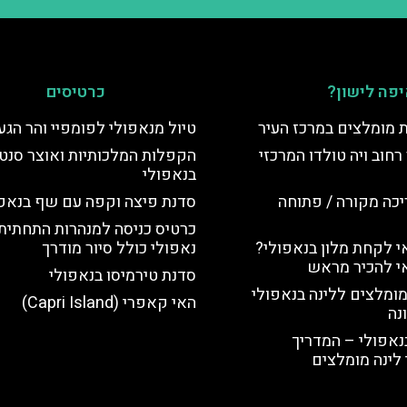
פה לישון?
כרטיסים
ת מומלצים במרכז העיר
טיול מנאפולי לפומפיי והר הגע
רחוב ויה טולדו המרכזי
הקפלות המלכותיות ואוצר סנט 
בנאפולי
יכה מקורה / פתוחה
סדנת פיצה וקפה עם שף בנאפו
כרטיס כניסה למנהרות התחתית
 לקחת מלון בנאפולי?
נאפולי כולל סיור מודרך
י להכיר מראש
סדנת טירמיסו בנאפולי
מומלצים ללינה בנאפולי
האי קאפרי (Capri Island)
נה
נאפולי – המדריך
לינה מומלצים