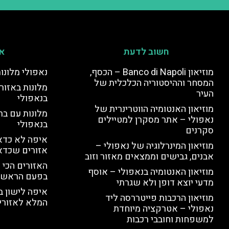
חשוב לדעת
אי
מוזיאון Banco di Napoli – הכסף,
נאפולי מלונו
המסחר וההיסטוריה הכלכלית של
מלונות באזור 
העיר
בנאפולי
מוזיאון האנטומיה הווטרינרית של
מלונות עם בר
נאפולי – אתר מסקרן למטיילים
בנאפולי
סקרנים
איפה לא כדאי
מוזיאון המינרלוגיה של נאפולי –
אזורים שכדא
אבנים, גבישים וממצאים מאזור וזוב
האזורים הכי 
מוזיאון האנטומיה בנאפולי – אוסף
בפעם הראשו
מדעי יוצא דופן ולא שגרתי
איפה לישון ב
מוזיאון הרכבות פייטררסה ליד
המלא לאזורי 
נאפולי – אטרקציה מיוחדת
למשפחות וחובבי רכבות