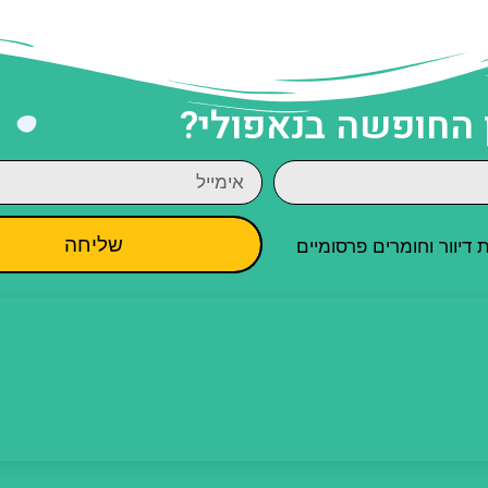
 החופשה בנאפולי?
שליחה
יוור וחומרים פרסומיים