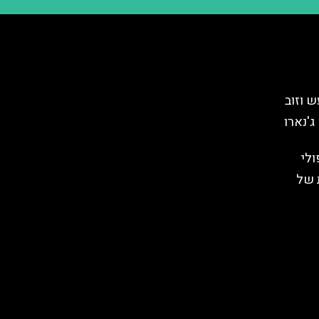
ש וזוב
ג'נארו
לי
 של