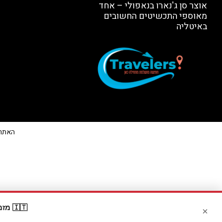
אוצר סן ג'נארו בנאפולי – אחד
מאוספי התכשיטים החשובים
באיטליה
האתר הי
🇮🇹 מזמינים דרך Booking? קבלו
×