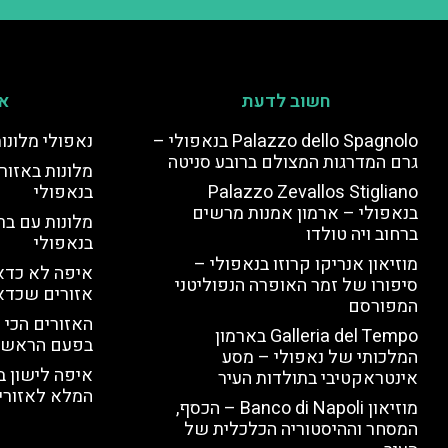
חשוב לדעת
אי
Palazzo dello Spagnolo בנאפולי –
נאפולי מלונו
גרם המדרגות המצולם ברובע סניטה
מלונות באזור 
Palazzo Zevallos Stigliano
בנאפולי
בנאפולי – ארמון אמנות מרשים
מלונות עם בר
ברחוב ויה טולדו
בנאפולי
מוזיאון אנריקו קרוזו בנאפולי –
איפה לא כדאי
סיפורו של זמר האופרה הנפוליטני
אזורים שכדא
המפורסם
האזורים הכי 
Galleria del Tempo בארמון
בפעם הראשו
המלכותי של נאפולי – מסע
איפה לישון ב
אינטראקטיבי בתולדות העיר
המלא לאזורי 
מוזיאון Banco di Napoli – הכסף,
המסחר וההיסטוריה הכלכלית של