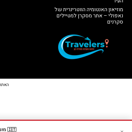
העיר
מוזיאון האנטומיה הווטרינרית של
נאפולי – אתר מסקרן למטיילים
סקרנים
האתר הי
🇮🇹 מזמינים דרך Booking? קבלו
×