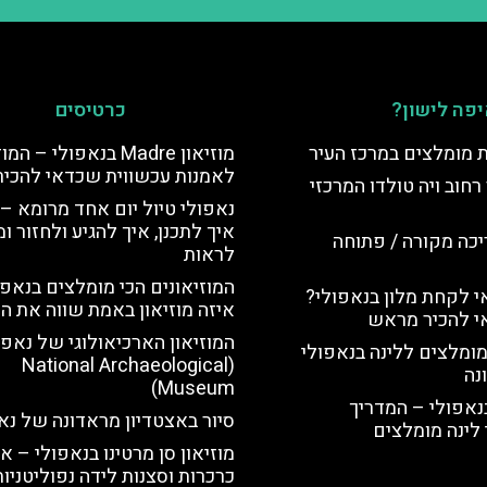
פה לישון?
כרטיסים
ת מומלצים במרכז העיר
מוזיאון Madre בנאפולי – ה
לאמנות עכשווית שכדאי להכיר
רחוב ויה טולדו המרכזי
נאפולי טיול יום אחד מרומא –
איך לתכנן, איך להגיע ולחזור ו
יכה מקורה / פתוחה
לראות
המוזיאונים הכי מומלצים בנאפו
 לקחת מלון בנאפולי?
איזה מוזיאון באמת שווה את הז
י להכיר מראש
המוזיאון הארכיאולוגי של נאפו
מומלצים ללינה בנאפולי
(National Archaeological
נה
Museum)
נאפולי – המדריך
סיור באצטדיון מראדונה של נא
לינה מומלצים
מוזיאון סן מרטינו בנאפולי – או
כרכרות וסצנות לידה נפוליטניות