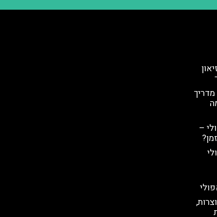
מוזיאון
 מדריך
מה
לי –
מן?
לי
פולי
צרות,