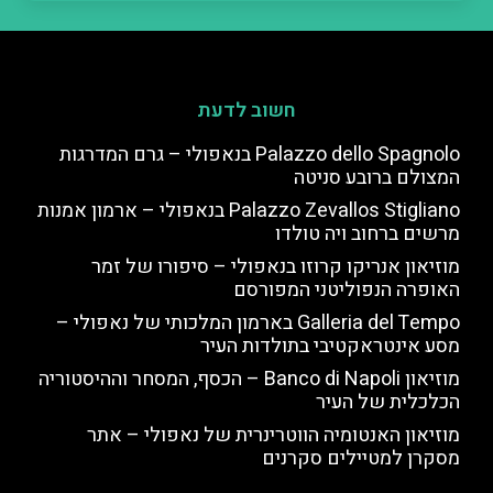
חשוב לדעת
Palazzo dello Spagnolo בנאפולי – גרם המדרגות
המצולם ברובע סניטה
Palazzo Zevallos Stigliano בנאפולי – ארמון אמנות
מרשים ברחוב ויה טולדו
מוזיאון אנריקו קרוזו בנאפולי – סיפורו של זמר
האופרה הנפוליטני המפורסם
Galleria del Tempo בארמון המלכותי של נאפולי –
מסע אינטראקטיבי בתולדות העיר
מוזיאון Banco di Napoli – הכסף, המסחר וההיסטוריה
הכלכלית של העיר
מוזיאון האנטומיה הווטרינרית של נאפולי – אתר
מסקרן למטיילים סקרנים