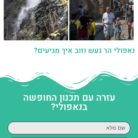
נאפולי הר געש וזוב איך מגיעים?
עזרה עם תכנון החופשה
בנאפולי?