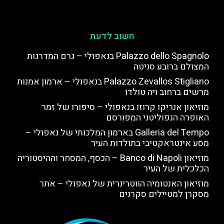
חשוב לדעת
Palazzo dello Spagnolo בנאפולי – גרם המדרגות
המצולם ברובע סניטה
Palazzo Zevallos Stigliano בנאפולי – ארמון אמנות
מרשים ברחוב ויה טולדו
מוזיאון אנריקו קרוזו בנאפולי – סיפורו של זמר
האופרה הנפוליטני המפורסם
Galleria del Tempo בארמון המלכותי של נאפולי –
מסע אינטראקטיבי בתולדות העיר
מוזיאון Banco di Napoli – הכסף, המסחר וההיסטוריה
הכלכלית של העיר
מוזיאון האנטומיה הווטרינרית של נאפולי – אתר
מסקרן למטיילים סקרנים