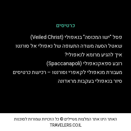
כרטיסים
פסל "ישו המכוסה" בנאפולי (Veiled Christ)
שאטל הסעה משדה התעופה של נאפולי אל סורנטו
איך להגיע מרומא לנאפולי?
רובע ספאקנאפולי (Spaccanapoli)
מעבורת מנאפולי לקאפרי וסורנטו – רכישת כרטיסים
סיור בנאפולי בעקבות מראדונה
האתר הינו אתר המלצות מטיילים © כל הזכויות שמורות לסוכנות
TRAVELERS.CO.IL