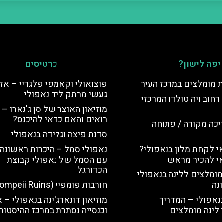
פה לישון?
כרטיסים
ת מומלצים במרכז העיר
פוצואולי וקאמפי פלגריי – אזו
געשי מרתק ליד נאפולי
רחוב ויה טולדו המרכזי
מוזיאון האוצר של סן ג'נארו – 
רואים והאם כדאי להיכנס?
יכה מקורה / פתוחה
סדנת פיצה וגלידה בנאפולי
 לקחת מלון בנאפולי?
נאפולי סמל – היכרות ראשונה 
י להכיר מראש
עם הסמל של נאפולי קבוצת
הכדורגל
מומלצים ללינה בנאפולי
נה
חורבות פומפיי (Pompeii Ruins)
נאפולי – המדריך
מוזיאון דונארג'ינה בנאפולי – 
לינה מומלצים
וכנסייה נסתרת במרכז ההיסטורי