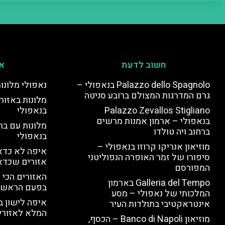
חשוב לדעת
אי
Palazzo dello Spagnolo בנאפולי –
נאפולי מלונו
גרם המדרגות המצולם ברובע סניטה
מלונות באזור 
Palazzo Zevallos Stigliano
בנאפולי
בנאפולי – ארמון אמנות מרשים
מלונות עם בר
ברחוב ויה טולדו
בנאפולי
מוזיאון אנריקו קרוזו בנאפולי –
איפה לא כדאי
סיפורו של זמר האופרה הנפוליטני
אזורים שכדא
המפורסם
האזורים הכי 
Galleria del Tempo בארמון
בפעם הראשו
המלכותי של נאפולי – מסע
איפה לישון ב
אינטראקטיבי בתולדות העיר
המלא לאזורי 
מוזיאון Banco di Napoli – הכסף,