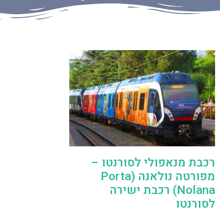
רכבת מנאפולי לסורנטו –
מפורטה נולאנה (Porta
Nolana) רכבת ישירה
לסורנטו