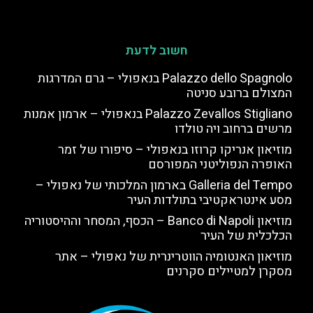
חשוב לדעת
Palazzo dello Spagnolo בנאפולי – גרם המדרגות
המצולם ברובע סניטה
Palazzo Zevallos Stigliano בנאפולי – ארמון אמנות
מרשים ברחוב ויה טולדו
מוזיאון אנריקו קרוזו בנאפולי – סיפורו של זמר
האופרה הנפוליטני המפורסם
Galleria del Tempo בארמון המלכותי של נאפולי –
מסע אינטראקטיבי בתולדות העיר
מוזיאון Banco di Napoli – הכסף, המסחר וההיסטוריה
הכלכלית של העיר
מוזיאון האנטומיה הווטרינרית של נאפולי – אתר
מסקרן למטיילים סקרנים