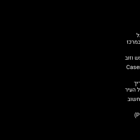
ל
במרכז
ש וזוב
 ארמון קזרטה (Caserta
יך
 העיר
חשוב