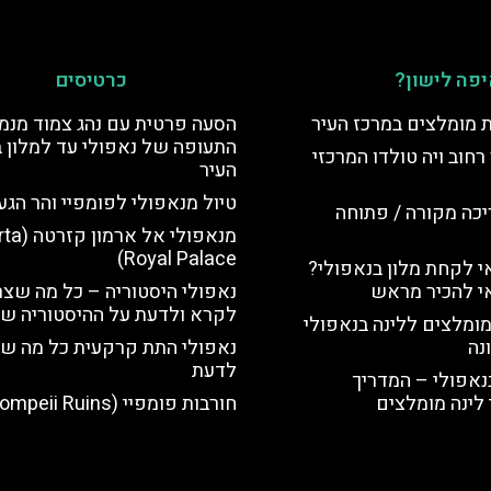
פה לישון?
כרטיסים
ת מומלצים במרכז העיר
הסעה פרטית עם נהג צמוד מנמ
התעופה של נאפולי עד למלון 
רחוב ויה טולדו המרכזי
העיר
טיול מנאפולי לפומפיי והר הגע
יכה מקורה / פתוחה
מנאפולי אל
Royal Palace)
 לקחת מלון בנאפולי?
י להכיר מראש
נאפולי היסטוריה – כל מה שצר
לקרא ולדעת על ההיסטוריה של
מומלצים ללינה בנאפולי
נה
נאפולי התת קרקעית כל מה ש
לדעת
נאפולי – המדריך
לינה מומלצים
חורבות פומפיי (Pompeii Ruins)