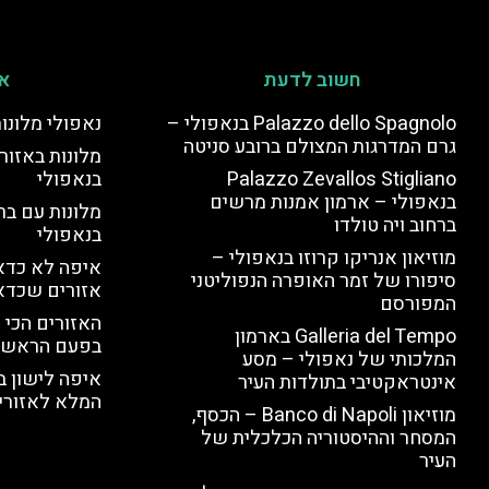
חשוב לדעת
אי
Palazzo dello Spagnolo בנאפולי –
נאפולי מלונו
גרם המדרגות המצולם ברובע סניטה
מלונות באזור 
Palazzo Zevallos Stigliano
בנאפולי
בנאפולי – ארמון אמנות מרשים
מלונות עם בר
ברחוב ויה טולדו
בנאפולי
מוזיאון אנריקו קרוזו בנאפולי –
איפה לא כדאי
סיפורו של זמר האופרה הנפוליטני
אזורים שכדא
המפורסם
האזורים הכי 
Galleria del Tempo בארמון
בפעם הראשו
המלכותי של נאפולי – מסע
איפה לישון ב
אינטראקטיבי בתולדות העיר
המלא לאזורי 
מוזיאון Banco di Napoli – הכסף,
המסחר וההיסטוריה הכלכלית של
העיר