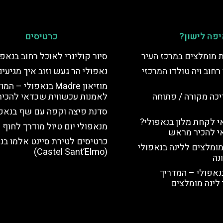
פה לישון?
כרטיסים
ת מומלצים במרכז העיר
סיור קולינרי לאוכל רחוב בנאפו
רחוב ויה טולדו המרכזי
נאפולי הר געש וזוב איך מגיעי
מוזיאון Madre בנאפולי – ה
יכה מקורה / פתוחה
לאמנות עכשווית שכדאי להכיר
סדנת פיצה וקפה עם שף בנאפו
 לקחת מלון בנאפולי?
מנאפולי יום טיול מודרך לחוף
י להכיר מראש
כרטיסים לטירת סיינט אלמו בנ
מומלצים ללינה בנאפולי
(Castel Sant’Elmo)
נה
נאפולי – המדריך
לינה מומלצים