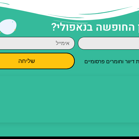
 החופשה בנאפולי?
שליחה
יוור וחומרים פרסומיים