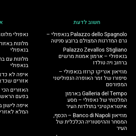
חשוב לדעת
אי
Palazzo dello Spagnolo בנאפולי –
נאפולי מלונו
גרם המדרגות המצולם ברובע סניטה
מלונות באזור 
Palazzo Zevallos Stigliano
בנאפולי
בנאפולי – ארמון אמנות מרשים
מלונות עם בר
ברחוב ויה טולדו
בנאפולי
מוזיאון אנריקו קרוזו בנאפולי –
איפה לא כדאי
סיפורו של זמר האופרה הנפוליטני
אזורים שכדא
המפורסם
האזורים הכי 
Galleria del Tempo בארמון
בפעם הראשו
המלכותי של נאפולי – מסע
איפה לישון ב
אינטראקטיבי בתולדות העיר
המלא לאזורי 
מוזיאון Banco di Napoli – הכסף,
המסחר וההיסטוריה הכלכלית של
העיר