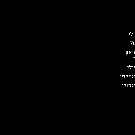
לי
ם?
מוזיאון
לי
 אמלפי
אפולי