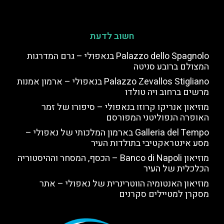
חשוב לדעת
Palazzo dello Spagnolo בנאפולי – גרם המדרגות
המצולם ברובע סניטה
Palazzo Zevallos Stigliano בנאפולי – ארמון אמנות
מרשים ברחוב ויה טולדו
מוזיאון אנריקו קרוזו בנאפולי – סיפורו של זמר
האופרה הנפוליטני המפורסם
Galleria del Tempo בארמון המלכותי של נאפולי –
מסע אינטראקטיבי בתולדות העיר
מוזיאון Banco di Napoli – הכסף, המסחר וההיסטוריה
הכלכלית של העיר
מוזיאון האנטומיה הווטרינרית של נאפולי – אתר
מסקרן למטיילים סקרנים