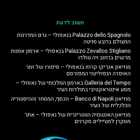
חשוב לדעת
Palazzo dello Spagnolo בנאפולי – גרם המדרגות
המצולם ברובע סניטה
Palazzo Zevallos Stigliano בנאפולי – ארמון אמנות
מרשים ברחוב ויה טולדו
מוזיאון אנריקו קרוזו בנאפולי – סיפורו של זמר
האופרה הנפוליטני המפורסם
Galleria del Tempo בארמון המלכותי של נאפולי –
מסע אינטראקטיבי בתולדות העיר
מוזיאון Banco di Napoli – הכסף, המסחר וההיסטוריה
הכלכלית של העיר
מוזיאון האנטומיה הווטרינרית של נאפולי – אתר
מסקרן למטיילים סקרנים