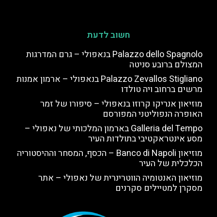
חשוב לדעת
Palazzo dello Spagnolo בנאפולי – גרם המדרגות
המצולם ברובע סניטה
Palazzo Zevallos Stigliano בנאפולי – ארמון אמנות
מרשים ברחוב ויה טולדו
מוזיאון אנריקו קרוזו בנאפולי – סיפורו של זמר
האופרה הנפוליטני המפורסם
Galleria del Tempo בארמון המלכותי של נאפולי –
מסע אינטראקטיבי בתולדות העיר
מוזיאון Banco di Napoli – הכסף, המסחר וההיסטוריה
הכלכלית של העיר
מוזיאון האנטומיה הווטרינרית של נאפולי – אתר
מסקרן למטיילים סקרנים