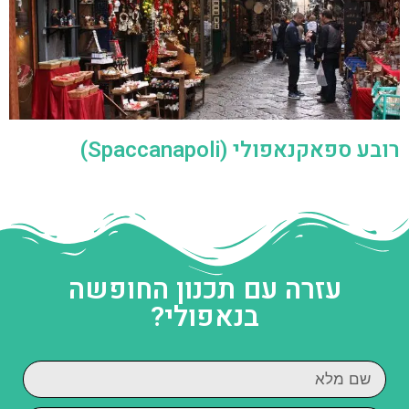
רובע ספאקנאפולי (Spaccanapoli)
עזרה עם תכנון החופשה
בנאפולי?