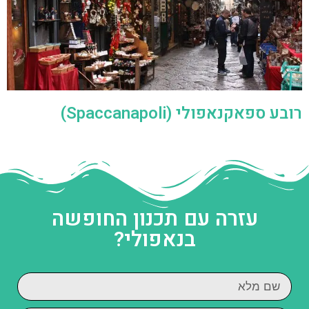
רובע ספאקנאפולי (Spaccanapoli)
עזרה עם תכנון החופשה
בנאפולי?