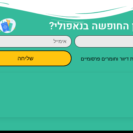
 החופשה בנאפולי?
שליחה
יוור וחומרים פרסומיים