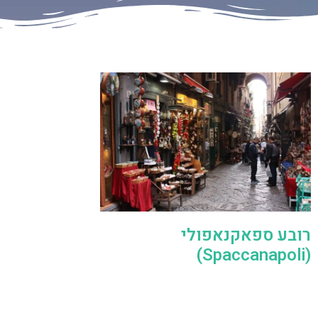
רובע ספאקנאפולי
(Spaccanapoli)