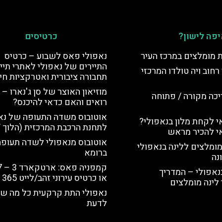
פה לישון?
כרטיסים
ת מומלצים במרכז העיר
נאפולי פאס לשבוע – כרטיס
התיירים של נאפולי לאתרי תייר
רחוב ויה טולדו המרכזי
תחבורה ציבורית ואטרקציות חי
מוזיאון האוצר של סן ג'נארו – 
יכה מקורה / פתוחה
רואים והאם כדאי להיכנס?
אוטובוס משדה התעופה של נא
 לקחת מלון בנאפולי?
לתחנת הרכבת המרכזית (הלוך /
י להכיר מראש
אוטובוס מנאפולי לשדה תעופה
מומלצים ללינה בנאפולי
ברומא
נה
נאפולי – המדריך
או כרטיס עירוני זהב/לייט 365
לינה מומלצים
נאפולי התת קרקעית כל מה ש
לדעת