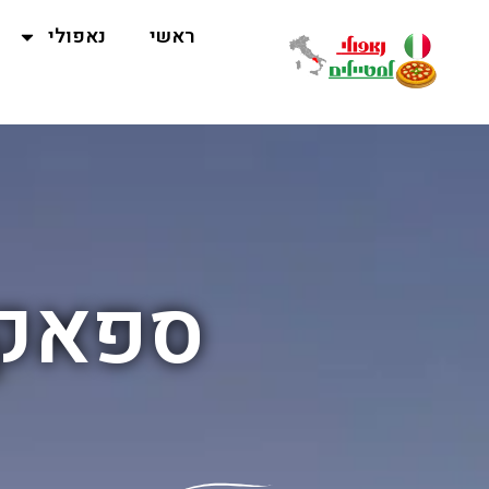
ראשי
נאפולי
ספאקנ