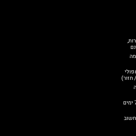
ות,
נם
מה
פולי
 חזור)
קמפניה פאס: ארטקארד 3 – 7 ימים
חשוב