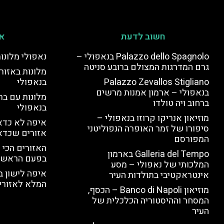
חשוב לדעת
אי
Palazzo dello Spagnolo בנאפולי –
נאפולי מלונו
גרם המדרגות המצולם ברובע סניטה
מלונות באזור 
Palazzo Zevallos Stigliano
בנאפולי
בנאפולי – ארמון אמנות מרשים
מלונות עם בר
ברחוב ויה טולדו
בנאפולי
מוזיאון אנריקו קרוזו בנאפולי –
איפה לא כדאי
סיפורו של זמר האופרה הנפוליטני
אזורים שכדא
המפורסם
האזורים הכי 
Galleria del Tempo בארמון
בפעם הראשו
המלכותי של נאפולי – מסע
איפה לישון ב
אינטראקטיבי בתולדות העיר
המלא לאזורי 
מוזיאון Banco di Napoli – הכסף,
המסחר וההיסטוריה הכלכלית של
העיר