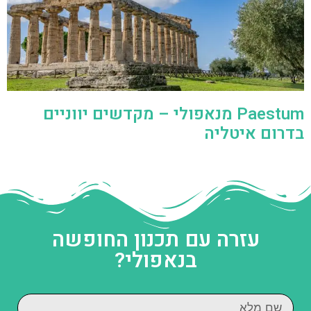
Paestum מנאפולי – מקדשים יווניים
בדרום איטליה
עזרה עם תכנון החופשה
בנאפולי?