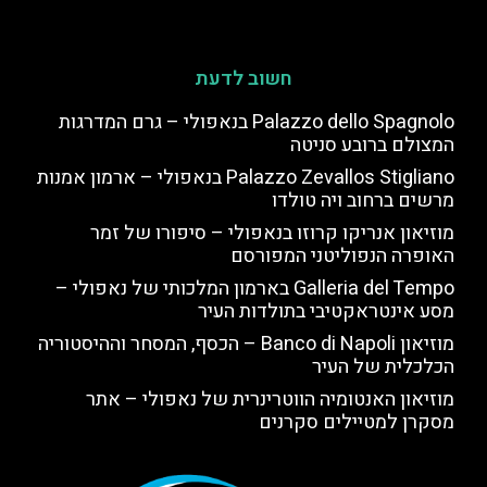
חשוב לדעת
Palazzo dello Spagnolo בנאפולי – גרם המדרגות
המצולם ברובע סניטה
Palazzo Zevallos Stigliano בנאפולי – ארמון אמנות
מרשים ברחוב ויה טולדו
מוזיאון אנריקו קרוזו בנאפולי – סיפורו של זמר
האופרה הנפוליטני המפורסם
Galleria del Tempo בארמון המלכותי של נאפולי –
מסע אינטראקטיבי בתולדות העיר
מוזיאון Banco di Napoli – הכסף, המסחר וההיסטוריה
הכלכלית של העיר
מוזיאון האנטומיה הווטרינרית של נאפולי – אתר
מסקרן למטיילים סקרנים