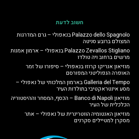
חשוב לדעת
Palazzo dello Spagnolo בנאפולי – גרם המדרגות
המצולם ברובע סניטה
Palazzo Zevallos Stigliano בנאפולי – ארמון אמנות
מרשים ברחוב ויה טולדו
מוזיאון אנריקו קרוזו בנאפולי – סיפורו של זמר
האופרה הנפוליטני המפורסם
Galleria del Tempo בארמון המלכותי של נאפולי –
מסע אינטראקטיבי בתולדות העיר
מוזיאון Banco di Napoli – הכסף, המסחר וההיסטוריה
הכלכלית של העיר
מוזיאון האנטומיה הווטרינרית של נאפולי – אתר
מסקרן למטיילים סקרנים