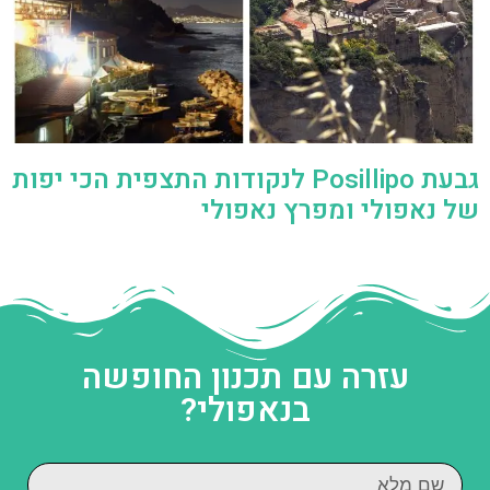
גבעת Posillipo לנקודות התצפית הכי יפות
של נאפולי ומפרץ נאפולי
עזרה עם תכנון החופשה
בנאפולי?