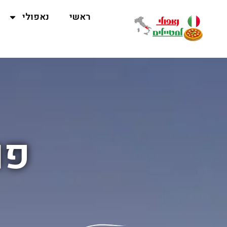
ראשי
נאפולי
פו