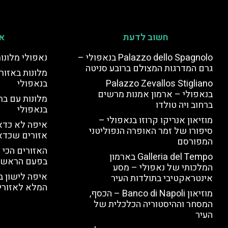
חשוב לדעת
אי
Palazzo dello Spagnolo בנאפולי –
נאפולי מלונו
גרם המדרגות המצולם ברובע סניטה
מלונות באזור 
Palazzo Zevallos Stigliano
בנאפולי
בנאפולי – ארמון אמנות מרשים
מלונות עם בר
ברחוב ויה טולדו
בנאפולי
מוזיאון אנריקו קרוזו בנאפולי –
איפה לא כדאי
סיפורו של זמר האופרה הנפוליטני
אזורים שכדא
המפורסם
האזורים הכי 
Galleria del Tempo בארמון
בפעם הראשו
המלכותי של נאפולי – מסע
איפה לישון ב
אינטראקטיבי בתולדות העיר
המלא לאזורי 
מוזיאון Banco di Napoli – הכסף,
המסחר וההיסטוריה הכלכלית של
העיר