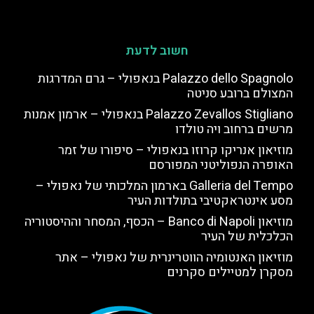
חשוב לדעת
Palazzo dello Spagnolo בנאפולי – גרם המדרגות
המצולם ברובע סניטה
Palazzo Zevallos Stigliano בנאפולי – ארמון אמנות
מרשים ברחוב ויה טולדו
מוזיאון אנריקו קרוזו בנאפולי – סיפורו של זמר
האופרה הנפוליטני המפורסם
Galleria del Tempo בארמון המלכותי של נאפולי –
מסע אינטראקטיבי בתולדות העיר
מוזיאון Banco di Napoli – הכסף, המסחר וההיסטוריה
הכלכלית של העיר
מוזיאון האנטומיה הווטרינרית של נאפולי – אתר
מסקרן למטיילים סקרנים