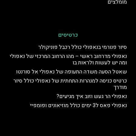
מומלצים
כרטיסים
סיור פנורמי בנאפולי כולל רכבל פוניקולר
נאפולי מדרחוב ראשי – מהו הרחוב המרכזי של נאפולי
ומה יש לעשות ולראות בו
שאטל הסעה משדה התעופה של נאפולי אל סורנטו
כרטיס כניסה למנהרות התחתית של נאפולי כולל סיור
מודרך
נאפולי הר געש וזוב איך מגיעים?
נאפולי פאס ל3 ימים כולל מוזיאונים ופומפיי