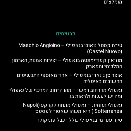
מומלצים
כרטיסים
טירת קסטל נואובו בנאפולי – Maschio Angioino
(Castel Nuovo)
מוזיאון קפודימונטה בנאפולי – יצירות אמנות, הארמון
המלכותי והפארק
אוצר סן ג'נארו בנאפולי – אחד מאוספי התכשיטים
החשובים באיטליה
נאפולי מדרחוב ראשי – מהו הרחוב המרכזי של נאפולי
ומה יש לעשות ולראות בו
נאפולי תחתית – נאפולי מתחת לקרקע (Napoli
Sotterranea ) היא משהו שאסור לפספס
סיור פנורמי בנאפולי כולל רכבל פוניקולר