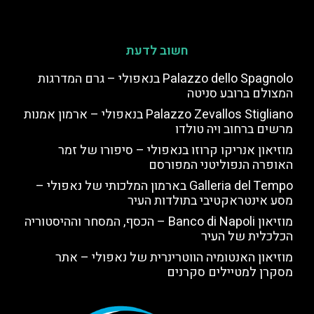
חשוב לדעת
Palazzo dello Spagnolo בנאפולי – גרם המדרגות
המצולם ברובע סניטה
Palazzo Zevallos Stigliano בנאפולי – ארמון אמנות
מרשים ברחוב ויה טולדו
מוזיאון אנריקו קרוזו בנאפולי – סיפורו של זמר
האופרה הנפוליטני המפורסם
Galleria del Tempo בארמון המלכותי של נאפולי –
מסע אינטראקטיבי בתולדות העיר
מוזיאון Banco di Napoli – הכסף, המסחר וההיסטוריה
הכלכלית של העיר
מוזיאון האנטומיה הווטרינרית של נאפולי – אתר
מסקרן למטיילים סקרנים