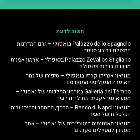
חשוב לדעת
Palazzo dello Spagnolo בנאפולי – גרם המדרגות
המצולם ברובע סניטה
Palazzo Zevallos Stigliano בנאפולי – ארמון אמנות
מרשים ברחוב ויה טולדו
מוזיאון אנריקו קרוזו בנאפולי – סיפורו של זמר
האופרה הנפוליטני המפורסם
Galleria del Tempo בארמון המלכותי של נאפולי –
מסע אינטראקטיבי בתולדות העיר
מוזיאון Banco di Napoli – הכסף, המסחר וההיסטוריה
הכלכלית של העיר
מוזיאון האנטומיה הווטרינרית של נאפולי – אתר
מסקרן למטיילים סקרנים