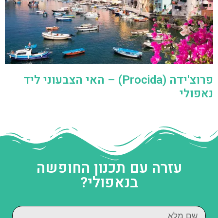
פרוצ'ידה (Procida) – האי הצבעוני ליד
נאפולי
עזרה עם תכנון החופשה
בנאפולי?