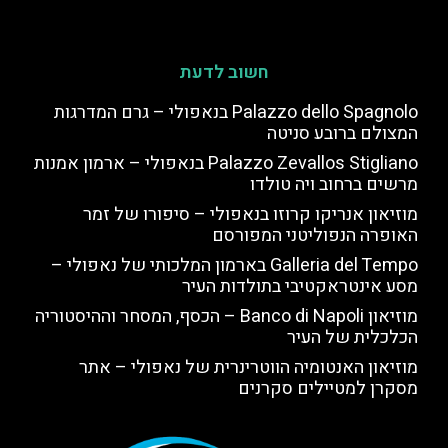
חשוב לדעת
Palazzo dello Spagnolo בנאפולי – גרם המדרגות
המצולם ברובע סניטה
Palazzo Zevallos Stigliano בנאפולי – ארמון אמנות
מרשים ברחוב ויה טולדו
מוזיאון אנריקו קרוזו בנאפולי – סיפורו של זמר
האופרה הנפוליטני המפורסם
Galleria del Tempo בארמון המלכותי של נאפולי –
מסע אינטראקטיבי בתולדות העיר
מוזיאון Banco di Napoli – הכסף, המסחר וההיסטוריה
הכלכלית של העיר
מוזיאון האנטומיה הווטרינרית של נאפולי – אתר
מסקרן למטיילים סקרנים