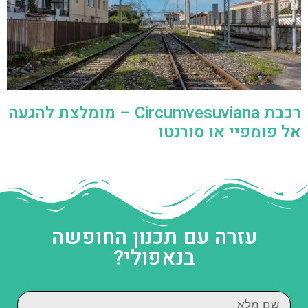
רכבת Circumvesuviana – מומלצת להגעה
אל פומפיי או סורנטו
עזרה עם תכנון החופשה
בנאפולי?