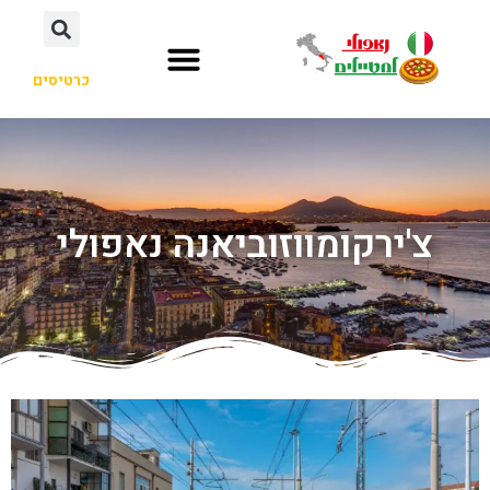
כרטיסים
צ'ירקומווזוביאנה נאפולי