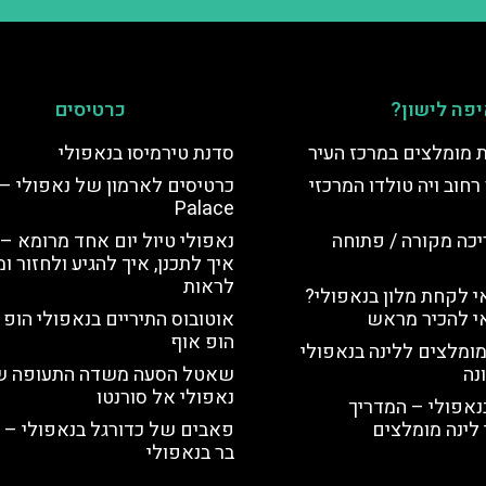
פה לישון?
כרטיסים
ת מומלצים במרכז העיר
סדנת טירמיסו בנאפולי
רחוב ויה טולדו המרכזי
Palace
יכה מקורה / פתוחה
נאפולי טיול יום אחד מרומא –
איך לתכנן, איך להגיע ולחזור ו
לראות
 לקחת מלון בנאפולי?
י להכיר מראש
אוטובוס התיריים בנאפולי הופ א
הופ אוף
מומלצים ללינה בנאפולי
נה
שאטל הסעה משדה התעופה ש
נאפולי אל סורנטו
נאפולי – המדריך
לינה מומלצים
פאבים של כדורגל בנאפולי – 
בר בנאפולי