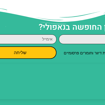
 החופשה בנאפולי?
שליחה
יוור וחומרים פרסומיים