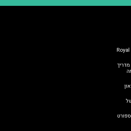
כרטיסים לארמון של נאפולי – Royal
 מדריך
מה
ון
ל
ספורט