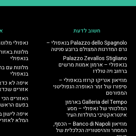
חשוב לדעת
אי
Palazzo dello Spagnolo בנאפולי –
נאפולי מלונו
גרם המדרגות המצולם ברובע סניטה
מלונות באזור 
Palazzo Zevallos Stigliano
בנאפולי
בנאפולי – ארמון אמנות מרשים
מלונות עם בר
ברחוב ויה טולדו
בנאפולי
מוזיאון אנריקו קרוזו בנאפולי –
איפה לא כדאי
סיפורו של זמר האופרה הנפוליטני
אזורים שכדא
המפורסם
האזורים הכי 
Galleria del Tempo בארמון
בפעם הראשו
המלכותי של נאפולי – מסע
איפה לישון ב
אינטראקטיבי בתולדות העיר
המלא לאזורי 
מוזיאון Banco di Napoli – הכסף,
המסחר וההיסטוריה הכלכלית של