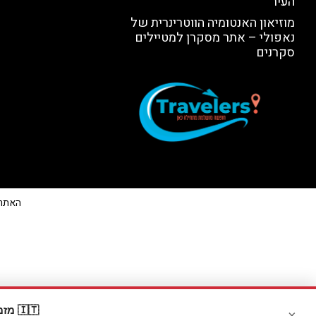
העיר
מוזיאון האנטומיה הווטרינרית של
נאפולי – אתר מסקרן למטיילים
סקרנים
האתר הי
🇮🇹 מזמינים דרך Booking? קבלו
×