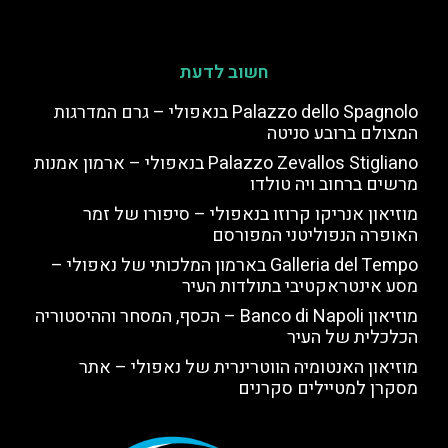
חשוב לדעת
Palazzo dello Spagnolo בנאפולי – גרם המדרגות
המצולם ברובע סניטה
Palazzo Zevallos Stigliano בנאפולי – ארמון אמנות
מרשים ברחוב ויה טולדו
מוזיאון אנריקו קרוזו בנאפולי – סיפורו של זמר
האופרה הנפוליטני המפורסם
Galleria del Tempo בארמון המלכותי של נאפולי –
מסע אינטראקטיבי בתולדות העיר
מוזיאון Banco di Napoli – הכסף, המסחר וההיסטוריה
הכלכלית של העיר
מוזיאון האנטומיה הווטרינרית של נאפולי – אתר
מסקרן למטיילים סקרנים