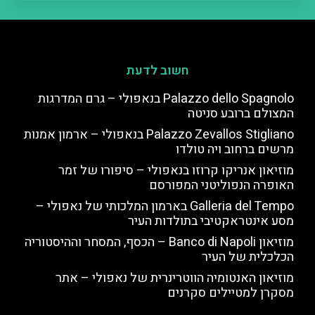
חשוב לדעת
Palazzo dello Spagnolo בנאפולי – גרם המדרגות
המצולם ברובע סניטה
Palazzo Zevallos Stigliano בנאפולי – ארמון אמנות
מרשים ברחוב ויה טולדו
מוזיאון אנריקו קרוזו בנאפולי – סיפורו של זמר
האופרה הנפוליטני המפורסם
Galleria del Tempo בארמון המלכותי של נאפולי –
מסע אינטראקטיבי בתולדות העיר
מוזיאון Banco di Napoli – הכסף, המסחר וההיסטוריה
הכלכלית של העיר
מוזיאון האנטומיה הווטרינרית של נאפולי – אתר
מסקרן למטיילים סקרנים