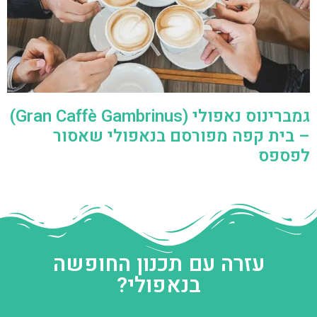
גמברינוס נאפולי (Gran Caffè Gambrinus)
– בית קפה מפורסם בנאפולי שאסור
לפספס
עזרה עם תכנון החופשה
בנאפולי?