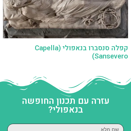
קפלה סנסברו בנאפולי (Capella
Sansevero)
עזרה עם תכנון החופשה
בנאפולי?