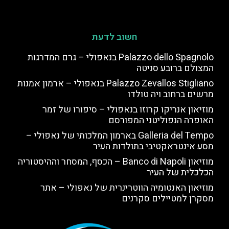
חשוב לדעת
Palazzo dello Spagnolo בנאפולי – גרם המדרגות
המצולם ברובע סניטה
Palazzo Zevallos Stigliano בנאפולי – ארמון אמנות
מרשים ברחוב ויה טולדו
מוזיאון אנריקו קרוזו בנאפולי – סיפורו של זמר
האופרה הנפוליטני המפורסם
Galleria del Tempo בארמון המלכותי של נאפולי –
מסע אינטראקטיבי בתולדות העיר
מוזיאון Banco di Napoli – הכסף, המסחר וההיסטוריה
הכלכלית של העיר
מוזיאון האנטומיה הווטרינרית של נאפולי – אתר
מסקרן למטיילים סקרנים