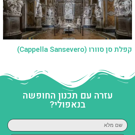
קפלת סן סוורו (Cappella Sansevero)
עזרה עם תכנון החופשה
בנאפולי?