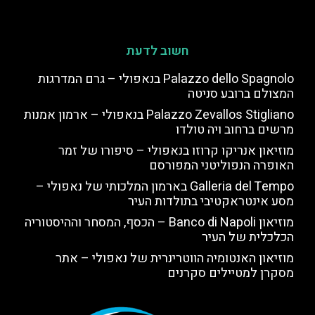
חשוב לדעת
Palazzo dello Spagnolo בנאפולי – גרם המדרגות
המצולם ברובע סניטה
Palazzo Zevallos Stigliano בנאפולי – ארמון אמנות
מרשים ברחוב ויה טולדו
מוזיאון אנריקו קרוזו בנאפולי – סיפורו של זמר
האופרה הנפוליטני המפורסם
Galleria del Tempo בארמון המלכותי של נאפולי –
מסע אינטראקטיבי בתולדות העיר
מוזיאון Banco di Napoli – הכסף, המסחר וההיסטוריה
הכלכלית של העיר
מוזיאון האנטומיה הווטרינרית של נאפולי – אתר
מסקרן למטיילים סקרנים