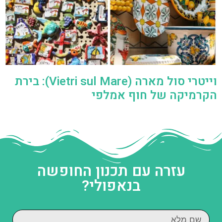
וייטרי סול מארה (Vietri sul Mare): בירת
הקרמיקה של חוף אמלפי
עזרה עם תכנון החופשה
בנאפולי?