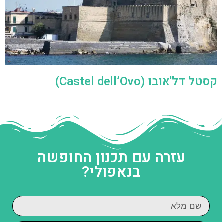
קסטל דל'אובו (Castel dell’Ovo)
עזרה עם תכנון החופשה
בנאפולי?