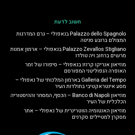
חשוב לדעת
Palazzo dello Spagnolo בנאפולי – גרם המדרגות
המצולם ברובע סניטה
Palazzo Zevallos Stigliano בנאפולי – ארמון אמנות
מרשים ברחוב ויה טולדו
מוזיאון אנריקו קרוזו בנאפולי – סיפורו של זמר
האופרה הנפוליטני המפורסם
Galleria del Tempo בארמון המלכותי של נאפולי –
מסע אינטראקטיבי בתולדות העיר
מוזיאון Banco di Napoli – הכסף, המסחר וההיסטוריה
הכלכלית של העיר
מוזיאון האנטומיה הווטרינרית של נאפולי – אתר
מסקרן למטיילים סקרנים