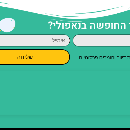
 החופשה בנאפולי?
שליחה
יוור וחומרים פרסומיים