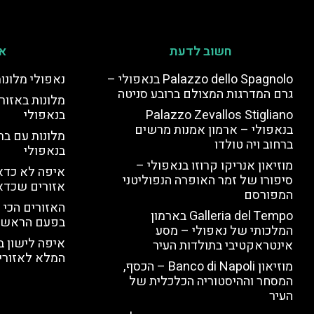
חשוב לדעת
אי
Palazzo dello Spagnolo בנאפולי –
נאפולי מלונו
גרם המדרגות המצולם ברובע סניטה
מלונות באזור 
Palazzo Zevallos Stigliano
בנאפולי
בנאפולי – ארמון אמנות מרשים
מלונות עם בר
ברחוב ויה טולדו
בנאפולי
מוזיאון אנריקו קרוזו בנאפולי –
איפה לא כדאי
סיפורו של זמר האופרה הנפוליטני
אזורים שכדא
המפורסם
האזורים הכי 
Galleria del Tempo בארמון
בפעם הראשו
המלכותי של נאפולי – מסע
איפה לישון ב
אינטראקטיבי בתולדות העיר
המלא לאזורי 
מוזיאון Banco di Napoli – הכסף,
המסחר וההיסטוריה הכלכלית של
העיר