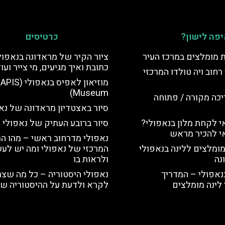
פה לישון?
כרטיסים
ת מומלצים במרכז העיר
ציור הקיר של מראדונה בנאפול
כתובת ואיך מגיעים, מי צייר ועו
רחוב ויה טולדו המרכזי
מוזיאון לאפיס בנאפולי (
Museum)
יכה מקורה / פתוחה
סיור באצטדיון מראדונה של נא
 לקחת מלון בנאפולי?
סיור ברובע העתיק של נאפולי
י להכיר מראש
נאפולי מדרחוב ראשי – מהו הר
מומלצים ללינה בנאפולי
המרכזי של נאפולי ומה יש לע
נה
ולראות בו
נאפולי – המדריך
נאפולי היסטוריה – כל מה שצר
לינה מומלצים
לקרא ולדעת על ההיסטוריה של