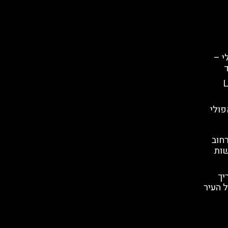
י –
ד
LAPIS
פולי
חוב
שות
יך
 העיר