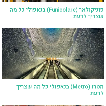
פוניקולאר (Funicolare) בנאפולי כל מה
שצריך לדעת
מטרו (Metro) בנאפולי כל מה שצריך
לדעת