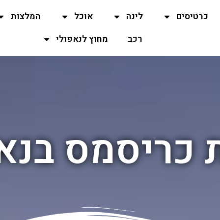
כרטיסים
לינה
אוכל
המלצות
רכב
מחוץ לנאפולי
 כריסמס בנא