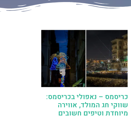
כריסמס – נאפולי בכריסמס:
שווקי חג המולד, אווירה
מיוחדת וטיפים חשובים