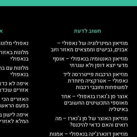
חשוב לדעת
אי
מוזיאון המינרלוגיה של נאפולי –
נאפולי מלונו
אבנים, גבישים וממצאים מאזור וזוב
מלונות באזור 
מוזיאון האנטומיה בנאפולי – אוסף
בנאפולי
מדעי יוצא דופן ולא שגרתי
מלונות עם בר
מוזיאון הרכבות פייטררסה ליד
בנאפולי
נאפולי – אטרקציה מיוחדת
איפה לא כדאי
למשפחות וחובבי רכבות
אזורים שכדא
אוצר סן ג'נארו בנאפולי – אחד
האזורים הכי 
מאוספי התכשיטים החשובים
בפעם הראשו
באיטליה
איפה לישון ב
מוזיאון האוצר של סן ג'נארו – מה
המלא לאזורי 
רואים והאם כדאי להיכנס?
מוזיאון דונארג'ינה בנאפולי – אמנות