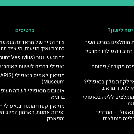
פה לישון?
כרטיסים
ת מומלצים במרכז העיר
ציור הקיר של מראדונה בנאפול
כתובת ואיך מגיעים, מי צייר ועו
רחוב ויה טולדו המרכזי
הר הגעש וזוב (Mount Vesuvius)
יכה מקורה / פתוחה
נאפולי דברים לעשות לאוהבי כ
מוזיאון לאפיס בנאפולי (
 לקחת מלון בנאפולי?
Museum)
י להכיר מראש
אוטובוס מנאפולי לשדה תעופה
מומלצים ללינה בנאפולי
ברומא
נה
מוזיאון קפודימונטה בנאפולי –
נאפולי – המדריך
יצירות אמנות, הארמון המלכותי
לינה מומלצים
והפארק