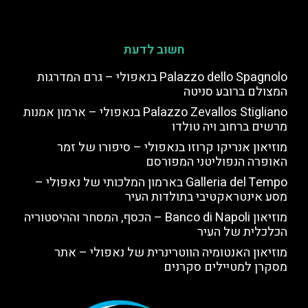
חשוב לדעת
Palazzo dello Spagnolo בנאפולי – גרם המדרגות
המצולם ברובע סניטה
Palazzo Zevallos Stigliano בנאפולי – ארמון אמנות
מרשים ברחוב ויה טולדו
מוזיאון אנריקו קרוזו בנאפולי – סיפורו של זמר
האופרה הנפוליטני המפורסם
Galleria del Tempo בארמון המלכותי של נאפולי –
מסע אינטראקטיבי בתולדות העיר
מוזיאון Banco di Napoli – הכסף, המסחר וההיסטוריה
הכלכלית של העיר
מוזיאון האנטומיה הווטרינרית של נאפולי – אתר
מסקרן למטיילים סקרנים