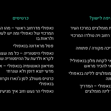
פה לישון?
כרטיסים
ת מומלצים במרכז העיר
נאפולי מדרחוב ראשי – מהו הר
המרכזי של נאפולי ומה יש לע
רחוב ויה טולדו המרכזי
ולראות בו
פסל מראדונה בנאפולי
יכה מקורה / פתוחה
נאפולי היסטוריה – כל מה שצר
לקרא ולדעת על ההיסטוריה של
 לקחת מלון בנאפולי?
י להכיר מראש
מוזיאון האנטומיה בנאפולי – א
מדעי יוצא דופן ולא שגרתי
מומלצים ללינה בנאפולי
נה
כרטיס משולב לסן ג'נארו וקרווא
בנאפולי
נאפולי – המדריך
לינה מומלצים
נאפולי הר געש וזוב איך מגיעי