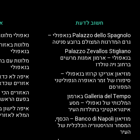
חשוב לדעת
אי
Palazzo dello Spagnolo בנאפולי –
נאפולי מלונו
גרם המדרגות המצולם ברובע סניטה
מלונות באזור 
Palazzo Zevallos Stigliano
בנאפולי
בנאפולי – ארמון אמנות מרשים
מלונות עם בר
ברחוב ויה טולדו
בנאפולי
מוזיאון אנריקו קרוזו בנאפולי –
איפה לא כדאי
סיפורו של זמר האופרה הנפוליטני
אזורים שכדא
המפורסם
האזורים הכי 
Galleria del Tempo בארמון
בפעם הראשו
המלכותי של נאפולי – מסע
איפה לישון ב
אינטראקטיבי בתולדות העיר
המלא לאזורי 
מוזיאון Banco di Napoli – הכסף,
המסחר וההיסטוריה הכלכלית של
העיר