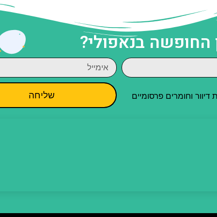
 החופשה בנאפולי?
שליחה
יוור וחומרים פרסומיים