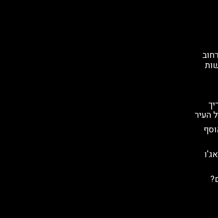
חוב
שות
יך
 העיר
וסף
ג'ו
ם?