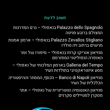
חשוב לדעת
Palazzo dello Spagnolo בנאפולי – גרם המדרגות
המצולם ברובע סניטה
Palazzo Zevallos Stigliano בנאפולי – ארמון אמנות
מרשים ברחוב ויה טולדו
מוזיאון אנריקו קרוזו בנאפולי – סיפורו של זמר
האופרה הנפוליטני המפורסם
Galleria del Tempo בארמון המלכותי של נאפולי –
מסע אינטראקטיבי בתולדות העיר
מוזיאון Banco di Napoli – הכסף, המסחר וההיסטוריה
הכלכלית של העיר
מוזיאון האנטומיה הווטרינרית של נאפולי – אתר
מסקרן למטיילים סקרנים