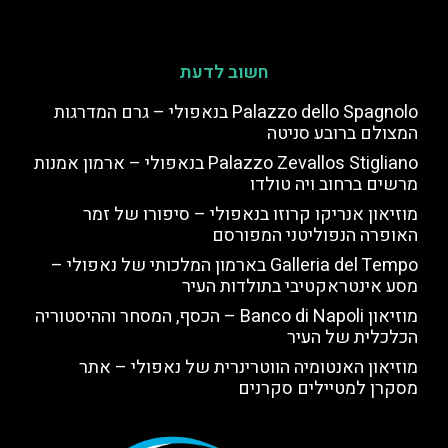
חשוב לדעת
Palazzo dello Spagnolo בנאפולי – גרם המדרגות
המצולם ברובע סניטה
Palazzo Zevallos Stigliano בנאפולי – ארמון אמנות
מרשים ברחוב ויה טולדו
מוזיאון אנריקו קרוזו בנאפולי – סיפורו של זמר
האופרה הנפוליטני המפורסם
Galleria del Tempo בארמון המלכותי של נאפולי –
מסע אינטראקטיבי בתולדות העיר
מוזיאון Banco di Napoli – הכסף, המסחר וההיסטוריה
הכלכלית של העיר
מוזיאון האנטומיה הווטרינרית של נאפולי – אתר
מסקרן למטיילים סקרנים