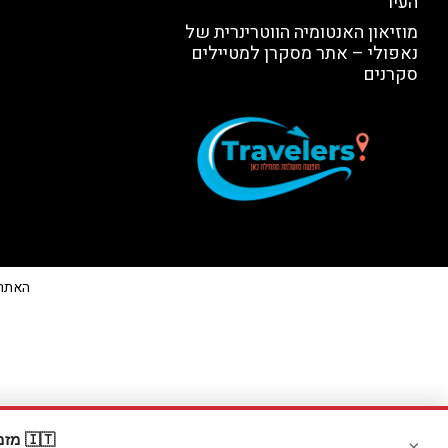
העיר
מוזיאון האנטומיה הווטרינרית של
נאפולי – אתר מסקרן למטיילים
סקרנים
האתר הי
🇮🇹 מזמינים דרך Booking? קבלו
×