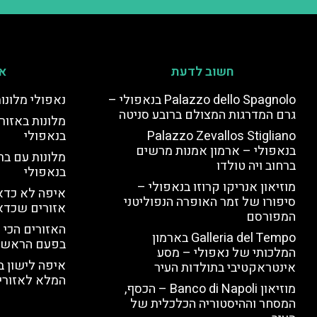
חשוב לדעת
אי
Palazzo dello Spagnolo בנאפולי –
נאפולי מלונו
גרם המדרגות המצולם ברובע סניטה
מלונות באזור 
Palazzo Zevallos Stigliano
בנאפולי
בנאפולי – ארמון אמנות מרשים
מלונות עם בר
ברחוב ויה טולדו
בנאפולי
מוזיאון אנריקו קרוזו בנאפולי –
איפה לא כדאי
סיפורו של זמר האופרה הנפוליטני
אזורים שכדא
המפורסם
האזורים הכי 
Galleria del Tempo בארמון
בפעם הראשו
המלכותי של נאפולי – מסע
איפה לישון ב
אינטראקטיבי בתולדות העיר
המלא לאזורי 
מוזיאון Banco di Napoli – הכסף,
המסחר וההיסטוריה הכלכלית של