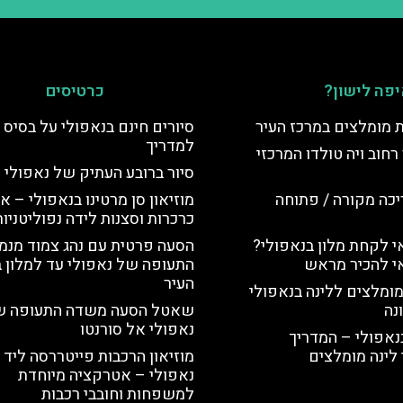
פה לישון?
כרטיסים
ת מומלצים במרכז העיר
סיורים חינם בנאפולי על בסיס 
למדריך
רחוב ויה טולדו המרכזי
סיור ברובע העתיק של נאפולי
יכה מקורה / פתוחה
מוזיאון סן מרטינו בנאפולי – או
כרכרות וסצנות לידה נפוליטניות
 לקחת מלון בנאפולי?
הסעה פרטית עם נהג צמוד מנמ
י להכיר מראש
התעופה של נאפולי עד למלון 
העיר
מומלצים ללינה בנאפולי
נה
שאטל הסעה משדה התעופה ש
נאפולי אל סורנטו
נאפולי – המדריך
לינה מומלצים
מוזיאון הרכבות פייטררסה ליד
נאפולי – אטרקציה מיוחדת
למשפחות וחובבי רכבות