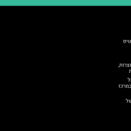
טיפ
צרות,
ל
במרכז
ל